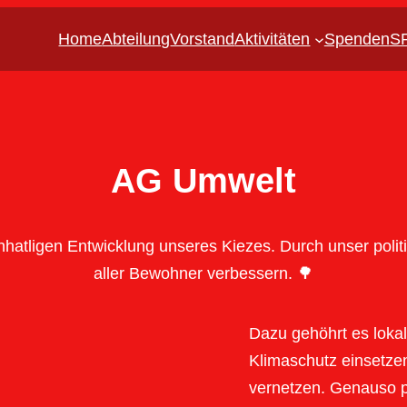
Home
Abteilung
Vorstand
Aktivitäten
Spenden
SP
AG Umwelt
atligen Entwicklung unseres Kiezes. Durch unser polit
aller Bewohner verbessern. 🌳
Dazu gehöhrt es lokale
Klimaschutz einsetzen,
vernetzen. Genauso p