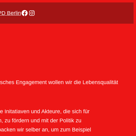
https://www.facebook.com/spd.schillerpark/?locale=de_DE
https://www.instagram.com/spd_sc
D Berlin
isches Engagement wollen wir die Lebensqualität
 Initatiaven und Akteure, die sich für
 zu fördern und mit der Politik zu
acken wir selber an, um zum Beispiel